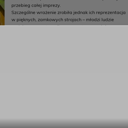
przebieg całej imprezy.
Szczególne wrażenie zrobiła jednak ich reprezentacja
w pięknych, zamkowych strojach – młodzi ludzie
godnie reprezentowali nasze centrum, nadając
wydarzeniu wyjątkowego charakteru i podkreślając
jego uroczystą rangę.
Dziękujemy Wam za energię, odpowiedzialność i