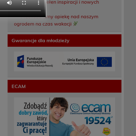
Weekend pełen inspiracji i nowych
doświadczeń!
Przekazaliśmy opiekę nad naszym
ogrodem na czas wakacji
Gwarancje dla młodzieży
ECAM