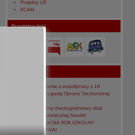
Projekty UE
ECAM
Przydatne linki
Ostatnie wpisy
Porozumienie o współpracy z 16
Dolnośląską Brygadą Obrony Terytorialnej
Zakończyliśmy dwutygodniowy staż
zawodowy w słonecznej Sewilli!
REKRUTACJA NA ROK SZKOLNY
2026/2027 TRWA!