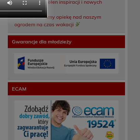
Weekend pełen inspiracji i nowych
doświadczeń!
Przekazaliśmy opiekę nad naszym
ogrodem na czas wakacji
Gwarancje dla młodzieży
ECAM