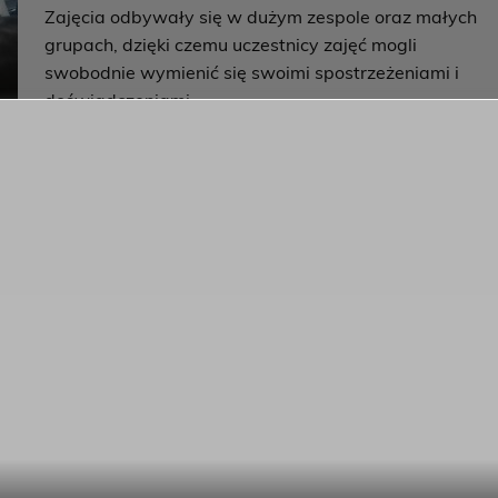
Zajęcia odbywały się w dużym zespole oraz małych
grupach, dzięki czemu uczestnicy zajęć mogli
swobodnie wymienić się swoimi spostrzeżeniami i
doświadczeniami.
Rozmawialiśmy o tym w jaki sposób okazywać innym
zrozumienie, jak skutecznie wspierać bliskie nam
osoby w trudnych chwilach a także jak razem z nimi
dzielić nie tylko smutki, ale i radości.