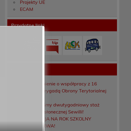
Projekty UE
ECAM
Przydatne linki
Ostatnie wpisy
Porozumienie o współpracy z 16
Dolnośląską Brygadą Obrony Terytorialnej
Zakończyliśmy dwutygodniowy staż
zawodowy w słonecznej Sewilli!
REKRUTACJA NA ROK SZKOLNY
2026/2027 TRWA!