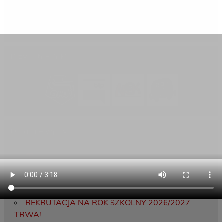
Aktywni górą!
Projekty UE
ECAM
Przydatne linki
Ostatnie wpisy
Porozumienie o współpracy z 16 Dolnośląską
Brygadą Obrony Terytorialnej
Zakończyliśmy dwutygodniowy staż zawodowy
w słonecznej Sewilli!
REKRUTACJA NA ROK SZKOLNY 2026/2027
TRWA!