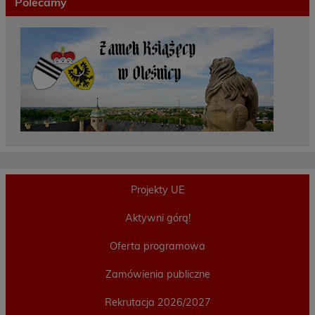
Polecamy
Projekty UE
Aktywni górą!
Oferta programowa
Zamówienia publiczne
Rekrutacja 2026/2027