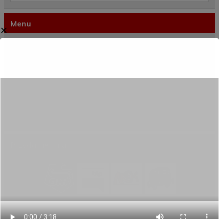
Menu
✕
Dane kontaktowe
Zamówienia publiczne
Oferta programowa
Rekrutacja
Aktywni górą!
Projekty UE
ECAM
Przydatne linki
Ostatnie wpisy