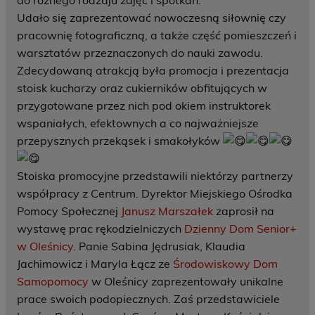
do różnego rodzaju zajęć i spotkań.
Udało się zaprezentować nowoczesną siłownię czy
pracownię fotograficzną, a także część pomieszczeń i
warsztatów przeznaczonych do nauki zawodu.
Zdecydowaną atrakcją była promocja i prezentacja
stoisk kucharzy oraz cukierników obfitujących w
przygotowane przez nich pod okiem instruktorek
wspaniałych, efektownych a co najważniejsze
przepysznych przekąsek i smakołyków
Stoiska promocyjne przedstawili niektórzy partnerzy
współpracy z Centrum. Dyrektor Miejskiego Ośrodka
Pomocy Społecznej
Janusz Marszałek
zaprosił na
wystawę prac rękodzielniczych
Dzienny Dom Senior+
w Oleśnicy
. Panie Sabina Jędrusiak, Klaudia
Jachimowicz i Maryla Łącz ze
Środowiskowy Dom
Samopomocy
w Oleśnicy zaprezentowały unikalne
prace swoich podopiecznych. Zaś przedstawiciele