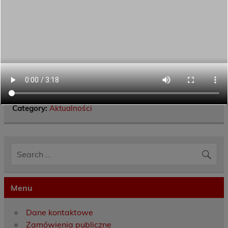
To był dobry dzień !
Wiele szkół nas odwiedziło, partnerzy dopisali –
udało się przedstawić i ugościć – miejmy nadzieję
najlepiej jak się dało. Zobacz cała relację
fotograficzną:
https://www.facebook.com/ckiwolesnica/posts/pfbid0
2TgqsKMmiZtTL1EAjXhzd9TjQUiLXLsWXLKWU3JLd
CZ6aeBfMkXUebPsTNRtdPSN4l
Category:
Aktualności
Menu
Dane kontaktowe
Zamówienia publiczne