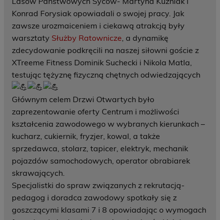
Lasów Państwowych Syców- Martyna Kuźniak i
Konrad Forysiak opowiadali o swojej pracy. Jak
zawsze urozmaiceniem i ciekawą atrakcją były
warsztaty
Służby Ratownicze
, a dynamikę
zdecydowanie podkręcili na naszej siłowni goście z
XTreeme Fitness Dominik Suchecki i Nikola Matla,
testując tężyznę fizyczną chętnych odwiedzających
Głównym celem Drzwi Otwartych było
zaprezentowanie oferty Centrum i możliwości
kształcenia zawodowego w wybranych kierunkach –
kucharz, cukiernik, fryzjer, kowal, a także
sprzedawca, stolarz, tapicer, elektryk, mechanik
pojazdów samochodowych, operator obrabiarek
skrawających.
Specjalistki do spraw związanych z rekrutacją-
pedagog i doradca zawodowy spotkały się z
goszczącymi klasami 7 i 8 opowiadając o wymogach