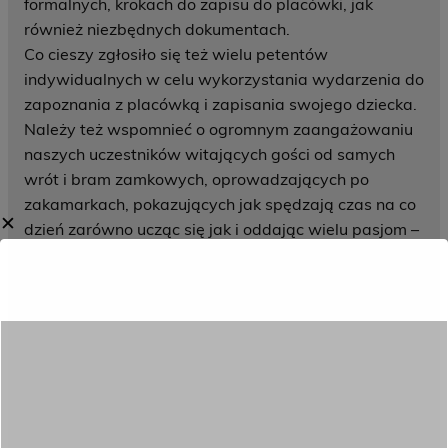
formalnych, krokach do zapisu do placówki, jak
również niezbędnych dokumentach.
Co cieszy zgłosiło się też wielu petentów
indywidualnych w celu wykorzystania wydarzenia do
zapoznania z placówką i zapisania swojego dziecka.
Należy też wspomnieć o ogromnym zaangażowaniu
naszych uczestników witających gości od samych
wrót i bram zamkowych, oprowadzających po
zakamarkach, pokazujących jak spędzają czas na co
✕
dzień zarówno ucząc się jak i oddając wielu pasjom –
taniec, fotografia, sport, ogrodnictwo, podróże i wiele
innych. Grupa taneczna zaprosiła na występ, a
świetlicowa do wyzwań i rozgrywek planszowych.
Całości wydarzenia towarzyszyła wymiana
międzynarodowa z Grecji, Estonii, Włoch i Litwy oraz
Spotkanie Absolwenta, na które ku uciesze
wszystkich przybyli byli wychowankowie
opowiadając o swoich losach po ukończeniu Centrum.