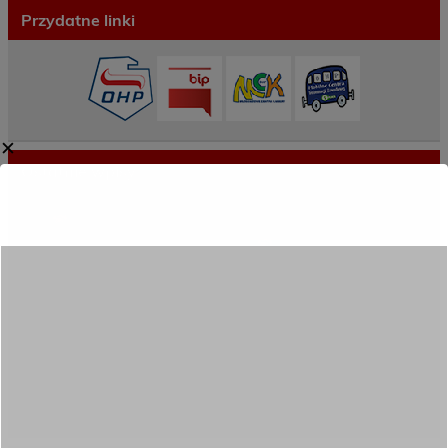
Przydatne linki
✕
Ostatnie wpisy
Porozumienie o współpracy z 16 Dolnośląską
Brygadą Obrony Terytorialnej
Zakończyliśmy dwutygodniowy staż zawodowy
w słonecznej Sewilli!
REKRUTACJA NA ROK SZKOLNY 2026/2027
TRWA!
Weekend pełen inspiracji i nowych doświadczeń!
Przekazaliśmy opiekę nad naszym ogrodem na
czas wakacji