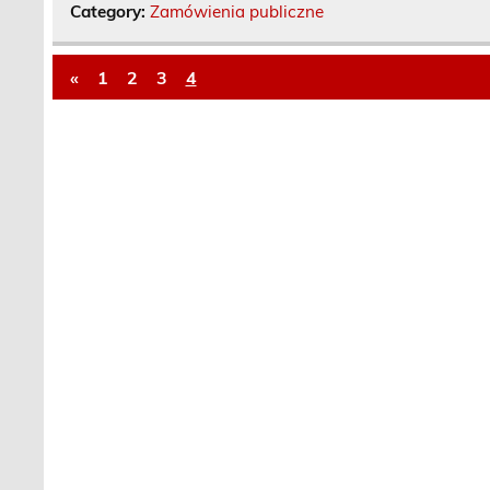
Category:
Zamówienia publiczne
«
1
2
3
4