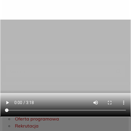
listopada 2018r. Rekrutacja do nowej edycji projektu
„Od szkolenia […]
Read more
Category:
news
Menu
Dane kontaktowe
Zamówienia publiczne
Oferta programowa
Rekrutacja