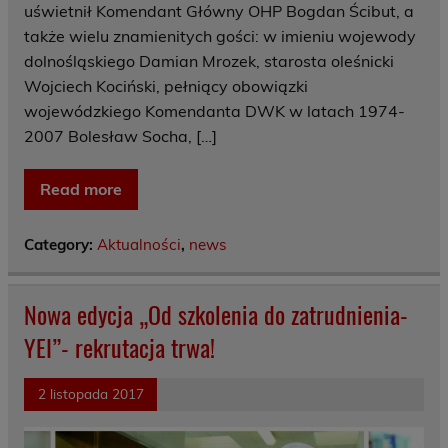
uświetnił Komendant Główny OHP Bogdan Ścibut, a
także wielu znamienitych gości: w imieniu wojewody
dolnośląskiego Damian Mrozek, starosta oleśnicki
Wojciech Kociński, pełniący obowiązki
wojewódzkiego Komendanta DWK w latach 1974-
2007 Bolesław Socha, […]
Read more
Category:
Aktualności
,
news
Nowa edycja „Od szkolenia do zatrudnienia-
YEI”- rekrutacja trwa!
2 listopada 2017