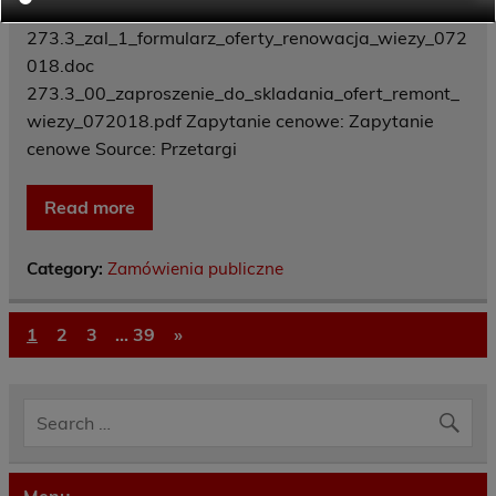
8
273.3_zal_1_formularz_oferty_renowacja_wiezy_072
018.doc
273.3_00_zaproszenie_do_skladania_ofert_remont_
wiezy_072018.pdf Zapytanie cenowe: Zapytanie
cenowe Source: Przetargi
Read more
Category:
Zamówienia publiczne
1
2
3
…
39
»
Menu