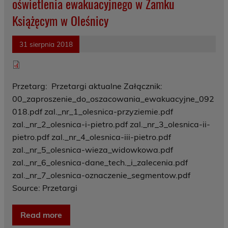
oświetlenia ewakuacyjnego w Zamku
Książęcym w Oleśnicy
31 sierpnia 2018
Przetarg: Przetargi aktualne Załącznik:
00_zaproszenie_do_oszacowania_ewakuacyjne_092
018.pdf zal._nr_1_olesnica-przyziemie.pdf
zal._nr_2_olesnica-i-pietro.pdf zal._nr_3_olesnica-ii-
pietro.pdf zal._nr_4_olesnica-iii-pietro.pdf
zal._nr_5_olesnica-wieza_widowkowa.pdf
zal._nr_6_olesnica-dane_tech._i_zalecenia.pdf
zal._nr_7_olesnica-oznaczenie_segmentow.pdf
Source: Przetargi
Read more