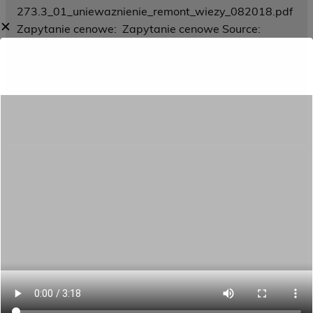
273.3_01_uniewaznienie_remont_wiezy_082018.pdf
✕
Zapytanie cenowe: Zapytanie cenowe Source:
Przetargi
Read more
Category:
Zamówienia publiczne
Zaproszenie do składania ofert dot. renowacji
wnętrza wieży
16 lipca 2018
Załącznik:
273.3_Zal_2_Wzor_umowy_renowacja_wiezy_07201