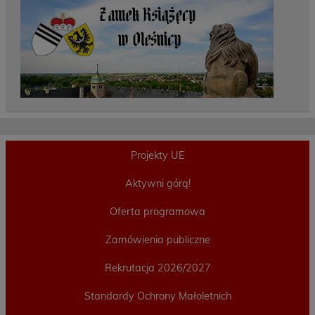
Projekty UE
Aktywni górą!
Oferta programowa
Zamówienia publiczne
Rekrutacja 2026/2027
Standardy Ochrony Małoletnich