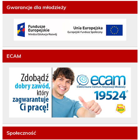
Gwarancje dla młodzieży
ECAM
Społeczność