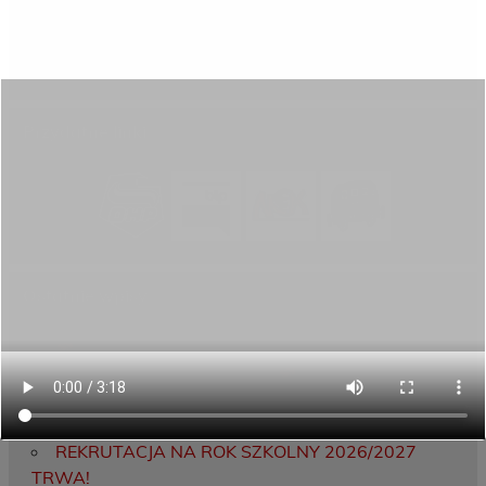
Aktywni górą!
Projekty UE
ECAM
Przydatne linki
Ostatnie wpisy
Porozumienie o współpracy z 16 Dolnośląską
Brygadą Obrony Terytorialnej
Zakończyliśmy dwutygodniowy staż zawodowy
w słonecznej Sewilli!
REKRUTACJA NA ROK SZKOLNY 2026/2027
TRWA!