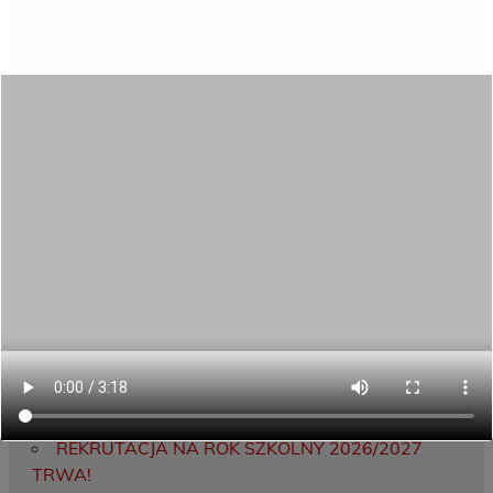
Aktywni górą!
Projekty UE
ECAM
Przydatne linki
Ostatnie wpisy
Porozumienie o współpracy z 16 Dolnośląską
Brygadą Obrony Terytorialnej
Zakończyliśmy dwutygodniowy staż zawodowy
w słonecznej Sewilli!
REKRUTACJA NA ROK SZKOLNY 2026/2027
TRWA!