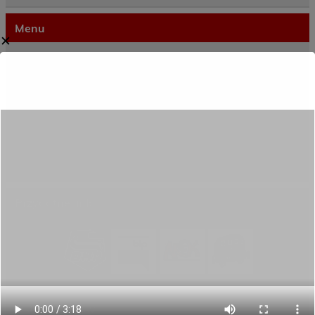
Menu
✕
Dane kontaktowe
Zamówienia publiczne
Oferta programowa
Rekrutacja
Aktywni górą!
Projekty UE
ECAM
Przydatne linki
Ostatnie wpisy