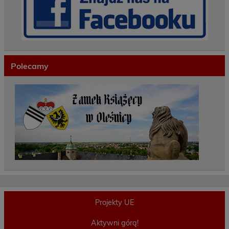
Polecamy
Projekty UE
Aktywni górą!