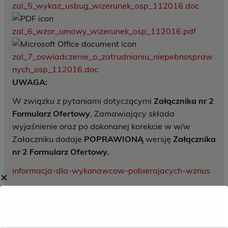
zal_5_wykaz_usbug_wizerunek_osp_112016.doc
zal_6_wzor_umowy_wizerunek_osp_112016.pdf
zal_7_oswiadczenie_o_zatrudnianiu_niepebnospraw
nych_osp_112016.doc
UWAGA:
W związku z pytaniami dotyczącymi
Załącznika nr 2
Formularz Ofertowy
, Zamawiający składa
wyjaśnienie oraz po dokonanej korekcie w w/w
Załaczniku dodaje
POPRAWIONĄ
wersję
Załącznika
nr 2 Formularz Ofertowy.
informacja-dla-wykonawcow-pobierajacych-wznus
✕
zal_2_formularz_ofertowy_wizerunek_osp_112016_p
opraw
Source: Przetargi