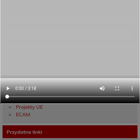
Category:
Zamówienia publiczne
Menu
Dane kontaktowe
Zamówienia publiczne
Oferta programowa
Rekrutacja
Aktywni górą!
Projekty UE
ECAM
Przydatne linki