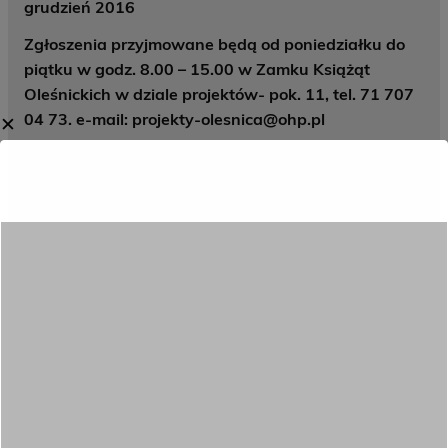
grudzień 2016
Zgłoszenia przyjmowane będą od poniedziałku do
piątku w godz. 8.00 – 15.00 w Zamku Książąt
Oleśnickich w dziale projektów- pok. 11, tel. 71 707
04 73. e-mail:
projekty-olesnica@ohp.pl
✕
Koordynatorem projektu jest Karolina Miżejewska.
SZCZEGÓŁOWY HARMONOGRAM:
CZERWIEC
LIPIEC
SIERPIEŃ
pazdziernik
listopad
GRUDZIEŃ