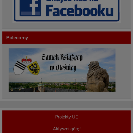
Polecamy
Projekty UE
Aktywni górą!