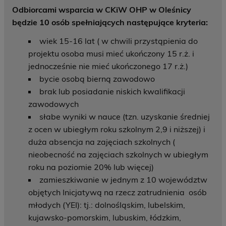
Odbiorcami wsparcia w CKiW OHP w Oleśnicy
będzie 10 osób spełniających następujące kryteria:
wiek 15-16 lat ( w chwili przystąpienia do
projektu osoba musi mieć ukończony 15 r.ż. i
jednocześnie nie mieć ukończonego 17 r.ż.)
bycie osobą bierną zawodowo
brak lub posiadanie niskich kwalifikacji
zawodowych
słabe wyniki w nauce (tzn. uzyskanie średniej
z ocen w ubiegłym roku szkolnym 2,9 i niższej) i
duża absencja na zajęciach szkolnych (
nieobecność na zajęciach szkolnych w ubiegłym
roku na poziomie 20% lub więcej)
zamieszkiwanie w jednym z 10 województw
objętych Inicjatywą na rzecz zatrudnienia osób
młodych (YEI): tj.: dolnośląskim, lubelskim,
kujawsko-pomorskim, lubuskim, łódzkim,