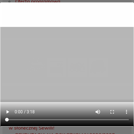
Oferta programowa
Rekrutacja
Aktywni górą!
Projekty UE
ECAM
Przydatne linki
Ostatnie wpisy
Porozumienie o współpracy z 16 Dolnośląską
Brygadą Obrony Terytorialnej
Zakończyliśmy dwutygodniowy staż zawodowy
w słonecznej Sewilli!