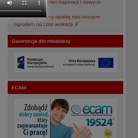
Weekend pełen inspiracji i nowych
doświadczeń!
Przekazaliśmy opiekę nad naszym
ogrodem na czas wakacji
Gwarancje dla młodzieży
ECAM