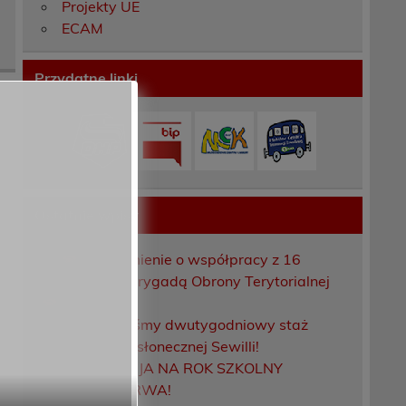
Projekty UE
ECAM
Przydatne linki
Ostatnie wpisy
Porozumienie o współpracy z 16
Dolnośląską Brygadą Obrony Terytorialnej
Zakończyliśmy dwutygodniowy staż
zawodowy w słonecznej Sewilli!
REKRUTACJA NA ROK SZKOLNY
2026/2027 TRWA!