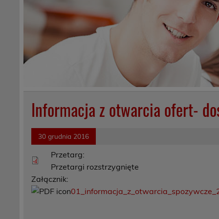
Informacja z otwarcia ofert- d
30 grudnia 2016
Przetarg:
Przetargi rozstrzygnięte
Załącznik:
01_informacja_z_otwarcia_spozywcze_