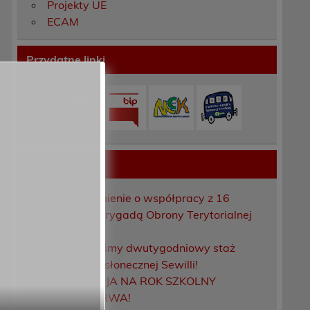
Projekty UE
ECAM
Przydatne linki
Ostatnie wpisy
Porozumienie o współpracy z 16
Dolnośląską Brygadą Obrony Terytorialnej
Zakończyliśmy dwutygodniowy staż
zawodowy w słonecznej Sewilli!
REKRUTACJA NA ROK SZKOLNY
2026/2027 TRWA!