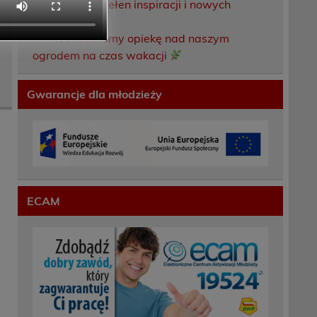
Weekend pełen inspiracji i nowych
doświadczeń!
Przekazaliśmy opiekę nad naszym
ogrodem na czas wakacji
Gwarancje dla młodzieży
ECAM