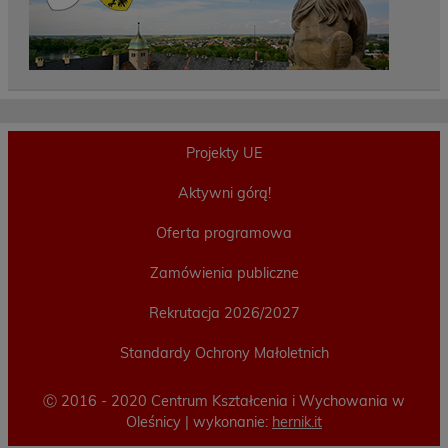
Projekty UE
Aktywni górą!
Oferta programowa
Zamówienia publiczne
Rekrutacja 2026/2027
Standardy Ochrony Małoletnich
Ⓒ 2016 - 2020 Centrum Kształcenia i Wychowania w
Oleśnicy | wykonanie:
hernik.it