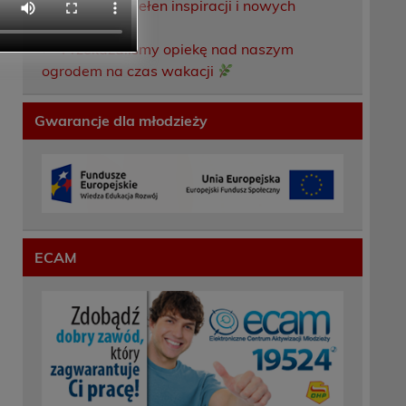
Weekend pełen inspiracji i nowych
doświadczeń!
Przekazaliśmy opiekę nad naszym
ogrodem na czas wakacji
Gwarancje dla młodzieży
ECAM