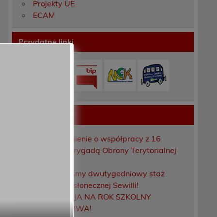
Projekty UE
ECAM
Przydatne linki
Ostatnie wpisy
Porozumienie o współpracy z 16
Dolnośląską Brygadą Obrony Terytorialnej
Zakończyliśmy dwutygodniowy staż
zawodowy w słonecznej Sewilli!
REKRUTACJA NA ROK SZKOLNY
2026/2027 TRWA!