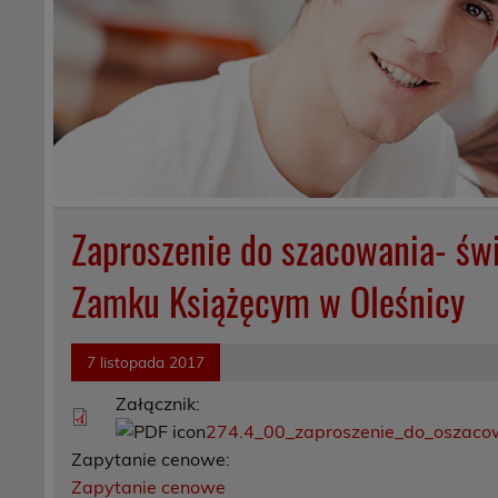
Zaproszenie do szacowania- św
Zamku Książęcym w Oleśnicy
7 listopada 2017
Załącznik:
274.4_00_zaproszenie_do_oszaco
Zapytanie cenowe:
Zapytanie cenowe