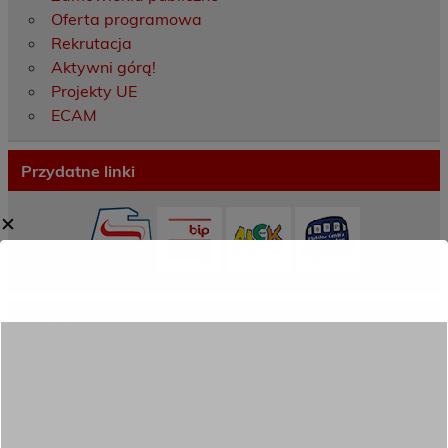
Oferta programowa
Rekrutacja
Aktywni górą!
Projekty UE
ECAM
Przydatne linki
✕
Ostatnie wpisy
Porozumienie o współpracy z 16 Dolnośląską
Brygadą Obrony Terytorialnej
Zakończyliśmy dwutygodniowy staż zawodowy
w słonecznej Sewilli!