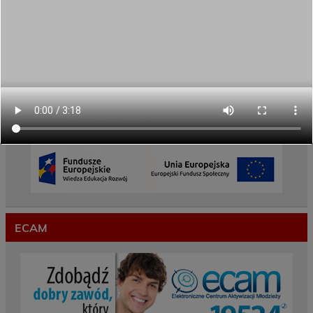
REKRUTACJA NA ROK SZKOLNY 2026/2027
TRWA!
Weekend pełen inspiracji i nowych doświadczeń!
Przekazaliśmy opiekę nad naszym ogrodem na
czas wakacji
Gwarancje dla młodzieży
ECAM