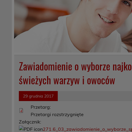
Zawiadomienie o wyborze najkor
świeżych warzyw i owoców
29 grudnia 2017
Przetarg:
Przetargi rozstrzygnięte
Załącznik:
271.6_03_zawiadomienie_o_wyborze_s