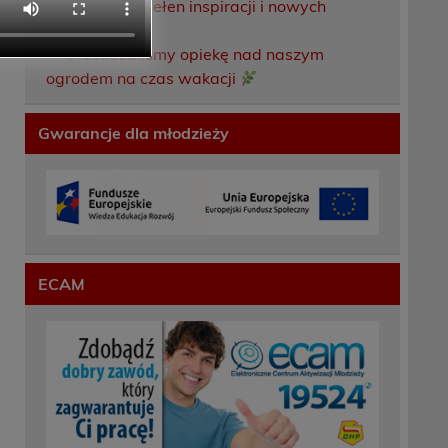
Weekend pełen inspiracji i nowych
doświadczeń!
Przekazaliśmy opiekę nad naszym
ogrodem na czas wakacji
Gwarancje dla młodzieży
ECAM