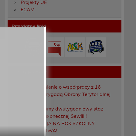
Projekty UE
ECAM
Przydatne linki
Ostatnie wpisy
Porozumienie o współpracy z 16
Dolnośląską Brygadą Obrony Terytorialnej
Zakończyliśmy dwutygodniowy staż
zawodowy w słonecznej Sewilli!
REKRUTACJA NA ROK SZKOLNY
2026/2027 TRWA!