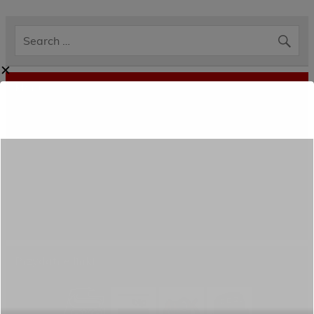
✕
Menu
Dane kontaktowe
Zamówienia publiczne
Oferta programowa
Rekrutacja
Aktywni górą!
Projekty UE
ECAM
Przydatne linki