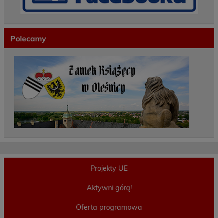
Polecamy
Projekty UE
Aktywni górą!
Oferta programowa