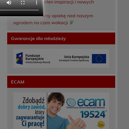
Weekend pełen inspiracji i nowych
doświadczeń!
Przekazaliśmy opiekę nad naszym
ogrodem na czas wakacji
Gwarancje dla młodzieży
ECAM