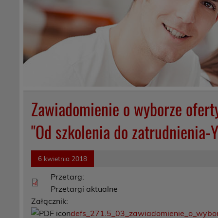
Zawiadomienie o wyborze ofert
"Od szkolenia do zatrudnienia-Y
6 kwietnia 2018
Przetarg:
Przetargi aktualne
Załącznik:
defs_271.5_03_zawiadomienie_o_wybor