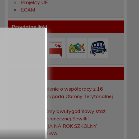
Projekty UE
ECAM
Przydatne linki
Ostatnie wpisy
Porozumienie o współpracy z 16
Dolnośląską Brygadą Obrony Terytorialnej
Zakończyliśmy dwutygodniowy staż
zawodowy w słonecznej Sewilli!
REKRUTACJA NA ROK SZKOLNY
2026/2027 TRWA!