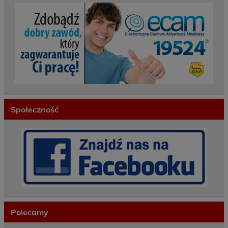
Społeczność
Polecamy