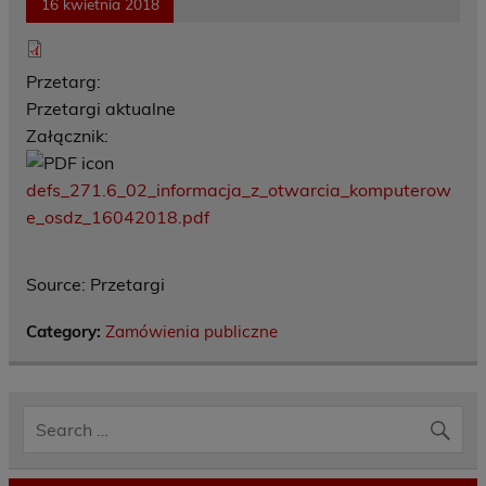
16 kwietnia 2018
Przetarg:
Przetargi aktualne
Załącznik:
defs_271.6_02_informacja_z_otwarcia_komputerow
e_osdz_16042018.pdf
Source: Przetargi
Category:
Zamówienia publiczne