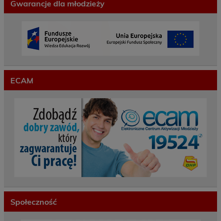
Gwarancje dla młodzieży
ECAM
Społeczność