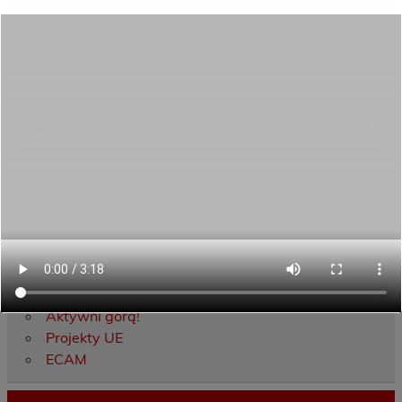
Category:
Aktualności
Menu
Dane kontaktowe
Zamówienia publiczne
Oferta programowa
Rekrutacja
Aktywni górą!
Projekty UE
ECAM