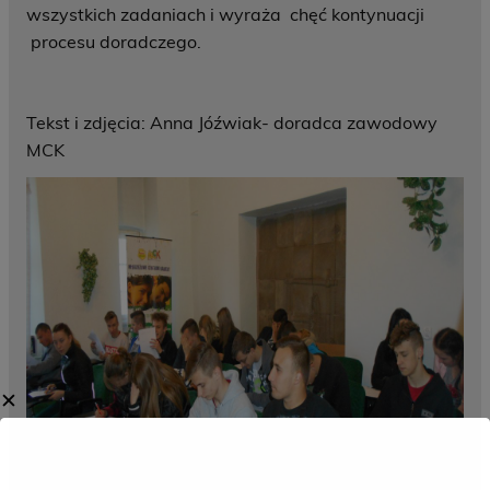
wszystkich zadaniach i wyraża chęć kontynuacji
procesu doradczego.
Tekst i zdjęcia: Anna Jóźwiak- doradca zawodowy
MCK
✕