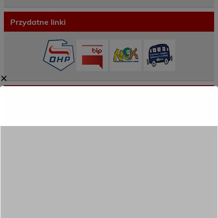
Przydatne linki
✕
Ostatnie wpisy
Porozumienie o współpracy z 16 Dolnośląską
Brygadą Obrony Terytorialnej
Zakończyliśmy dwutygodniowy staż zawodowy
w słonecznej Sewilli!
REKRUTACJA NA ROK SZKOLNY 2026/2027
TRWA!
Weekend pełen inspiracji i nowych doświadczeń!
Przekazaliśmy opiekę nad naszym ogrodem na
czas wakacji