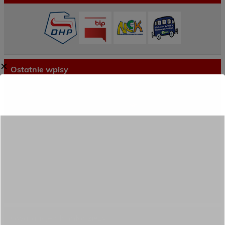
✕
Ostatnie wpisy
Porozumienie o współpracy z 16 Dolnośląską
Brygadą Obrony Terytorialnej
Zakończyliśmy dwutygodniowy staż zawodowy
w słonecznej Sewilli!
REKRUTACJA NA ROK SZKOLNY 2026/2027
TRWA!
Weekend pełen inspiracji i nowych doświadczeń!
Przekazaliśmy opiekę nad naszym ogrodem na
czas wakacji
Gwarancje dla młodzieży