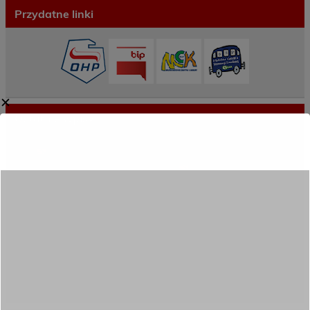
Przydatne linki
✕
Ostatnie wpisy
Porozumienie o współpracy z 16 Dolnośląską
Brygadą Obrony Terytorialnej
Zakończyliśmy dwutygodniowy staż zawodowy
w słonecznej Sewilli!
REKRUTACJA NA ROK SZKOLNY 2026/2027
TRWA!
Weekend pełen inspiracji i nowych doświadczeń!
Przekazaliśmy opiekę nad naszym ogrodem na
czas wakacji