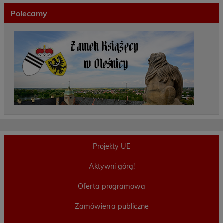
Polecamy
Projekty UE
Aktywni górą!
Oferta programowa
Zamówienia publiczne