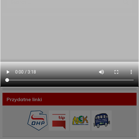
Menu
Dane kontaktowe
Zamówienia publiczne
Oferta programowa
Rekrutacja
Aktywni górą!
Projekty UE
ECAM
Przydatne linki