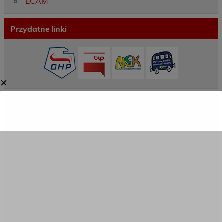
ECAM
Przydatne linki
✕
Ostatnie wpisy
Porozumienie o współpracy z 16 Dolnośląską
Brygadą Obrony Terytorialnej
Zakończyliśmy dwutygodniowy staż zawodowy
w słonecznej Sewilli!
REKRUTACJA NA ROK SZKOLNY 2026/2027
TRWA!
Weekend pełen inspiracji i nowych doświadczeń!
Przekazaliśmy opiekę nad naszym ogrodem na