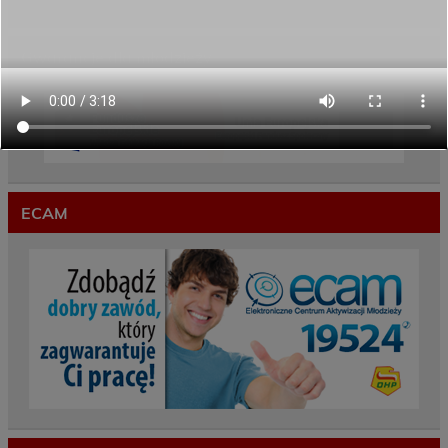
czas wakacji
Gwarancje dla młodzieży
ECAM