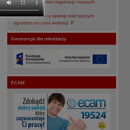
Weekend pełen inspiracji i nowych
doświadczeń!
Przekazaliśmy opiekę nad naszym
ogrodem na czas wakacji
Gwarancje dla młodzieży
ECAM