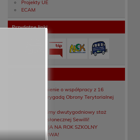
Projekty UE
ECAM
Przydatne linki
Ostatnie wpisy
Porozumienie o współpracy z 16
Dolnośląską Brygadą Obrony Terytorialnej
Zakończyliśmy dwutygodniowy staż
zawodowy w słonecznej Sewilli!
REKRUTACJA NA ROK SZKOLNY
2026/2027 TRWA!