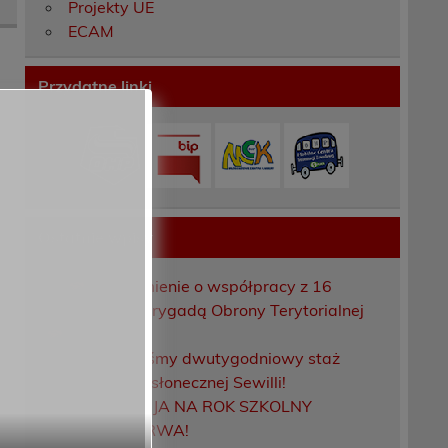
Projekty UE
ECAM
Przydatne linki
Ostatnie wpisy
Porozumienie o współpracy z 16
Dolnośląską Brygadą Obrony Terytorialnej
Zakończyliśmy dwutygodniowy staż
zawodowy w słonecznej Sewilli!
REKRUTACJA NA ROK SZKOLNY
2026/2027 TRWA!