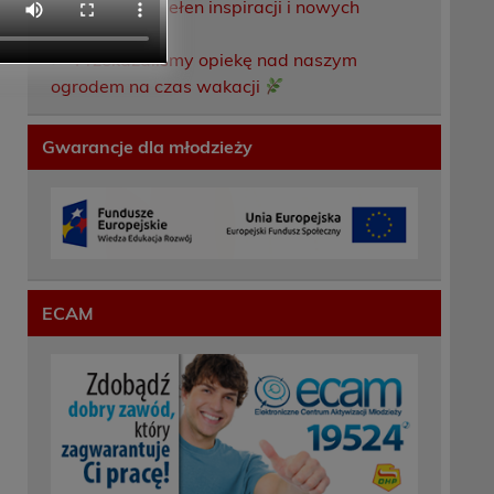
Weekend pełen inspiracji i nowych
doświadczeń!
Przekazaliśmy opiekę nad naszym
ogrodem na czas wakacji
Gwarancje dla młodzieży
ECAM