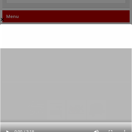
Menu
✕
Dane kontaktowe
Zamówienia publiczne
Oferta programowa
Rekrutacja
Aktywni górą!
Projekty UE
ECAM
Przydatne linki