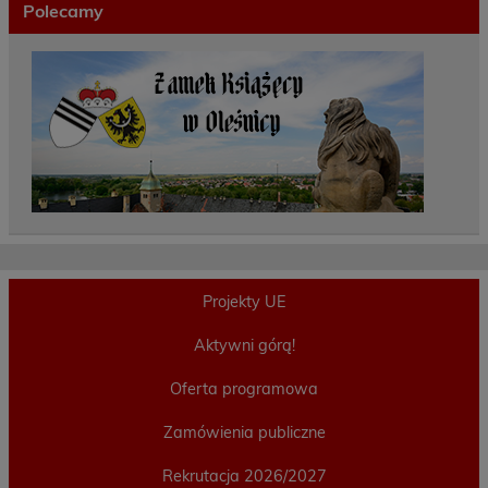
Polecamy
Projekty UE
Aktywni górą!
Oferta programowa
Zamówienia publiczne
Rekrutacja 2026/2027