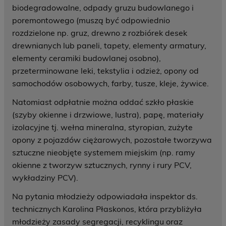
biodegradowalne, odpady gruzu budowlanego i
poremontowego (muszą być odpowiednio
rozdzielone np. gruz, drewno z rozbiórek desek
drewnianych lub paneli, tapety, elementy armatury,
elementy ceramiki budowlanej osobno),
przeterminowane leki, tekstylia i odzież, opony od
samochodów osobowych, farby, tusze, kleje, żywice.
Natomiast odpłatnie można oddać szkło płaskie
(szyby okienne i drzwiowe, lustra), papę, materiały
izolacyjne tj. wełna mineralna, styropian, zużyte
opony z pojazdów ciężarowych, pozostałe tworzywa
sztuczne nieobjęte systemem miejskim (np. ramy
okienne z tworzyw sztucznych, rynny i rury PCV,
wykładziny PCV).
Na pytania młodzieży odpowiadała inspektor ds.
technicznych Karolina Płaskonos, która przybliżyła
młodzieży zasady segregacji, recyklingu oraz