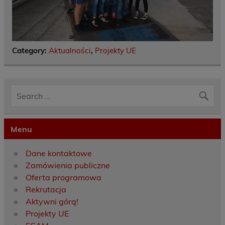
Category:
Aktualności
,
Projekty UE
Menu
Dane kontaktowe
Zamówienia publiczne
Oferta programowa
Rekrutacja
Aktywni górą!
Projekty UE