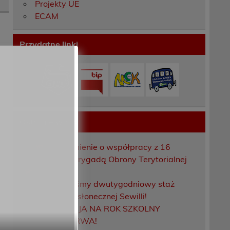
Projekty UE
ECAM
Przydatne linki
Ostatnie wpisy
Porozumienie o współpracy z 16
Dolnośląską Brygadą Obrony Terytorialnej
Zakończyliśmy dwutygodniowy staż
zawodowy w słonecznej Sewilli!
REKRUTACJA NA ROK SZKOLNY
2026/2027 TRWA!