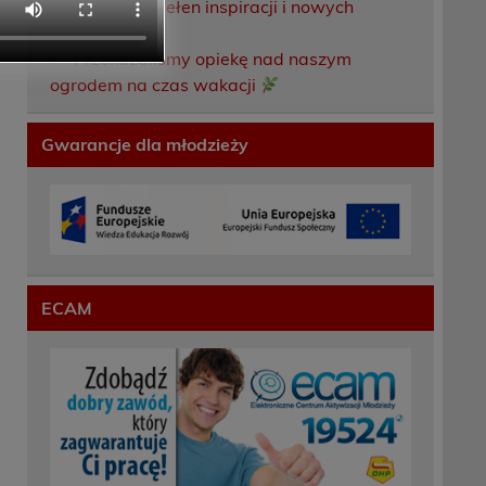
Weekend pełen inspiracji i nowych
doświadczeń!
Przekazaliśmy opiekę nad naszym
ogrodem na czas wakacji
Gwarancje dla młodzieży
ECAM