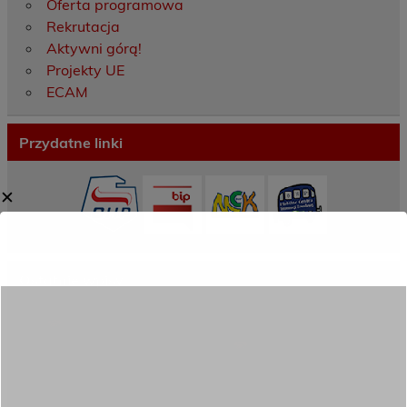
Oferta programowa
Rekrutacja
Aktywni górą!
Projekty UE
ECAM
Przydatne linki
✕
Ostatnie wpisy
Porozumienie o współpracy z 16 Dolnośląską
Brygadą Obrony Terytorialnej
Zakończyliśmy dwutygodniowy staż zawodowy
w słonecznej Sewilli!