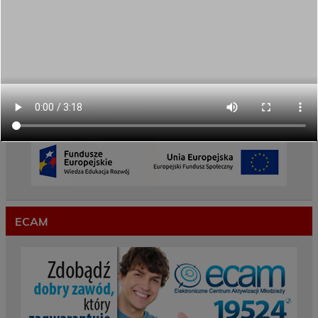
REKRUTACJA NA ROK SZKOLNY 2026/2027
TRWA!
Weekend pełen inspiracji i nowych doświadczeń!
Przekazaliśmy opiekę nad naszym ogrodem na
czas wakacji
Gwarancje dla młodzieży
ECAM