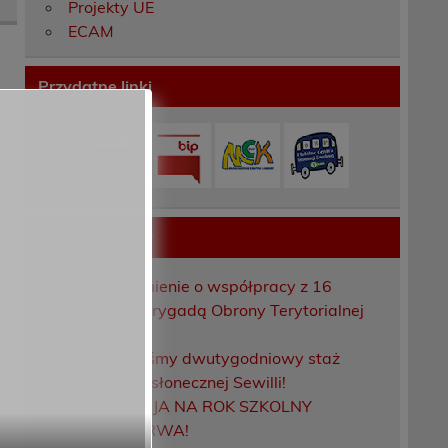
Projekty UE
ECAM
Przydatne linki
Ostatnie wpisy
Porozumienie o współpracy z 16
Dolnośląską Brygadą Obrony Terytorialnej
Zakończyliśmy dwutygodniowy staż
zawodowy w słonecznej Sewilli!
REKRUTACJA NA ROK SZKOLNY
2026/2027 TRWA!