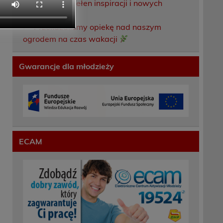
Weekend pełen inspiracji i nowych
doświadczeń!
Przekazaliśmy opiekę nad naszym
ogrodem na czas wakacji
Gwarancje dla młodzieży
ECAM