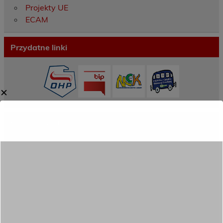
Projekty UE
ECAM
Przydatne linki
✕
Ostatnie wpisy
Porozumienie o współpracy z 16 Dolnośląską
Brygadą Obrony Terytorialnej
Zakończyliśmy dwutygodniowy staż zawodowy
w słonecznej Sewilli!
REKRUTACJA NA ROK SZKOLNY 2026/2027
TRWA!
Weekend pełen inspiracji i nowych doświadczeń!