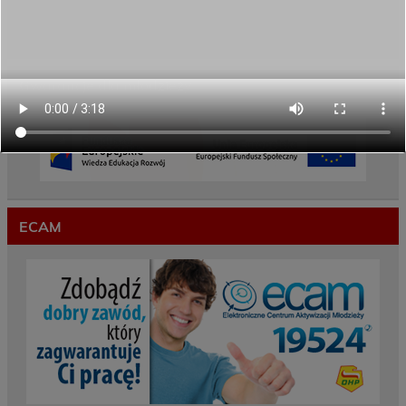
Przekazaliśmy opiekę nad naszym ogrodem na
czas wakacji
Gwarancje dla młodzieży
ECAM