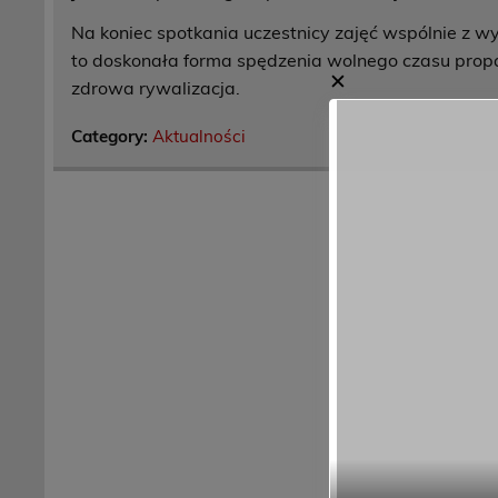
Na koniec spotkania uczestnicy zajęć wspólnie z w
to doskonała forma spędzenia wolnego czasu pro
✕
zdrowa rywalizacja.
Category:
Aktualności