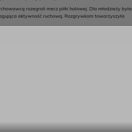
ychowawcą rozegrali mecz piłki halowej. Dla młodzieży była
pagująca aktywność ruchową. Rozgrywkom towarzyszyła