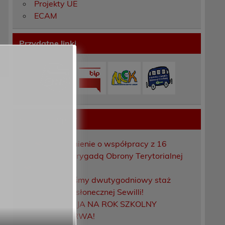
Projekty UE
ECAM
Przydatne linki
Ostatnie wpisy
Porozumienie o współpracy z 16
Dolnośląską Brygadą Obrony Terytorialnej
Zakończyliśmy dwutygodniowy staż
zawodowy w słonecznej Sewilli!
REKRUTACJA NA ROK SZKOLNY
2026/2027 TRWA!