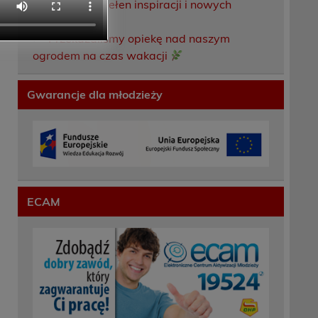
Weekend pełen inspiracji i nowych
doświadczeń!
Przekazaliśmy opiekę nad naszym
ogrodem na czas wakacji
Gwarancje dla młodzieży
ECAM