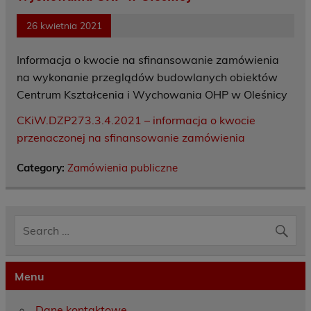
26 kwietnia 2021
Informacja o kwocie na sfinansowanie zamówienia
na wykonanie przeglądów budowlanych obiektów
Centrum Kształcenia i Wychowania OHP w Oleśnicy
CKiW.DZP273.3.4.2021 – informacja o kwocie
przenaczonej na sfinansowanie zamówienia
Category:
Zamówienia publiczne
Menu
Dane kontaktowe