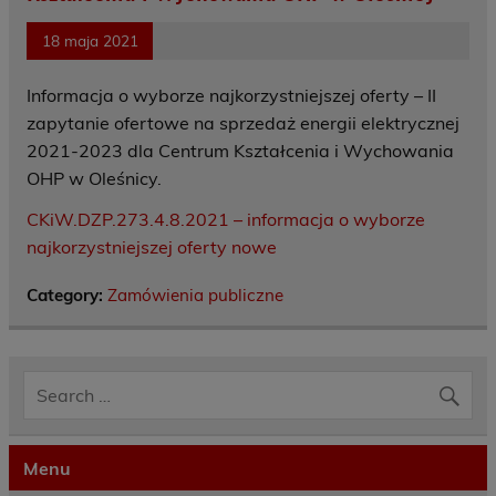
18 maja 2021
Informacja o wyborze najkorzystniejszej oferty – II
zapytanie ofertowe na sprzedaż energii elektrycznej
2021-2023 dla Centrum Kształcenia i Wychowania
OHP w Oleśnicy.
CKiW.DZP.273.4.8.2021 – informacja o wyborze
najkorzystniejszej oferty nowe
Category:
Zamówienia publiczne
Menu