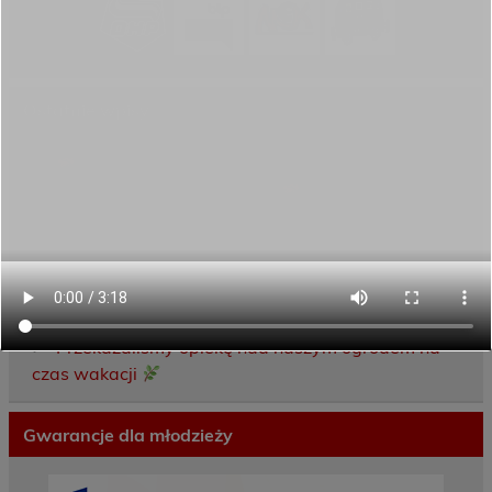
Ostatnie wpisy
Porozumienie o współpracy z 16 Dolnośląską
Brygadą Obrony Terytorialnej
Zakończyliśmy dwutygodniowy staż zawodowy
w słonecznej Sewilli!
REKRUTACJA NA ROK SZKOLNY 2026/2027
TRWA!
Weekend pełen inspiracji i nowych doświadczeń!
Przekazaliśmy opiekę nad naszym ogrodem na
czas wakacji
Gwarancje dla młodzieży