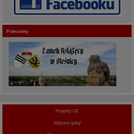
Polecamy
Projekty UE
Aktywni górą!