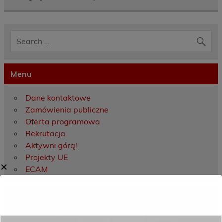
Menu
Dane kontaktowe
Zamówienia publiczne
Oferta programowa
Rekrutacja
Aktywni górą!
Projekty UE
✕
ECAM
Przydatne linki