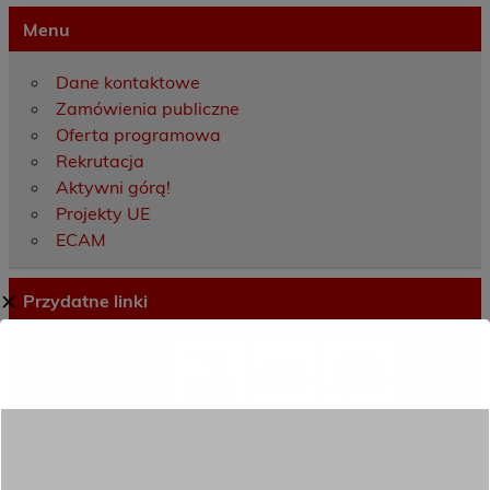
Menu
Dane kontaktowe
Zamówienia publiczne
Oferta programowa
Rekrutacja
Aktywni górą!
Projekty UE
ECAM
✕
Przydatne linki
Ostatnie wpisy