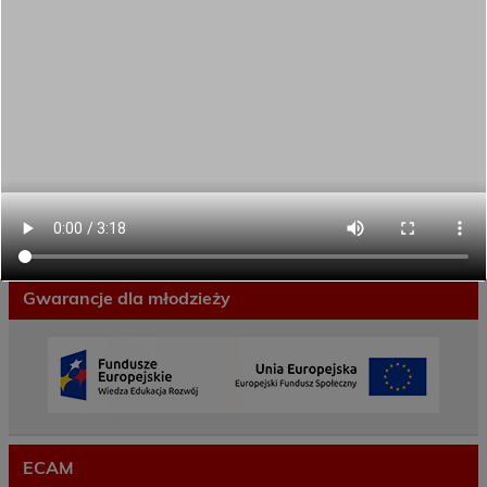
Porozumienie o współpracy z 16 Dolnośląską
Brygadą Obrony Terytorialnej
Zakończyliśmy dwutygodniowy staż zawodowy
w słonecznej Sewilli!
REKRUTACJA NA ROK SZKOLNY 2026/2027
TRWA!
Weekend pełen inspiracji i nowych doświadczeń!
Przekazaliśmy opiekę nad naszym ogrodem na
czas wakacji
Gwarancje dla młodzieży
ECAM