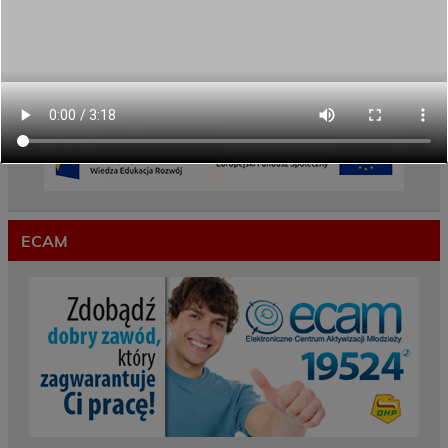
Przekazaliśmy opiekę nad naszym ogrodem na
czas wakacji
Gwarancje dla młodzieży
ECAM