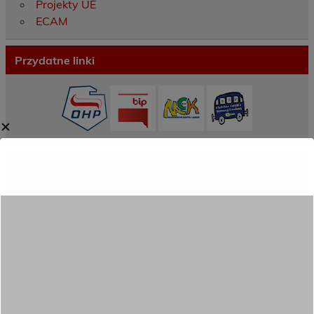
Projekty UE
ECAM
Przydatne linki
✕
Ostatnie wpisy
Porozumienie o współpracy z 16 Dolnośląską
Brygadą Obrony Terytorialnej
Zakończyliśmy dwutygodniowy staż zawodowy
w słonecznej Sewilli!
REKRUTACJA NA ROK SZKOLNY 2026/2027
TRWA!
Weekend pełen inspiracji i nowych doświadczeń!