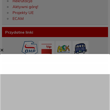
Rekrutacja
Aktywni górą!
Projekty UE
ECAM
Przydatne linki
✕
Ostatnie wpisy
Porozumienie o współpracy z 16 Dolnośląską
Brygadą Obrony Terytorialnej
Zakończyliśmy dwutygodniowy staż zawodowy
w słonecznej Sewilli!
REKRUTACJA NA ROK SZKOLNY 2026/2027