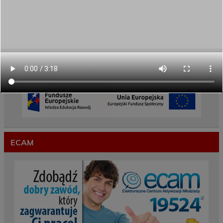
TRWA!
Weekend pełen inspiracji i nowych doświadczeń!
Przekazaliśmy opiekę nad naszym ogrodem na
czas wakacji
Gwarancje dla młodzieży
ECAM