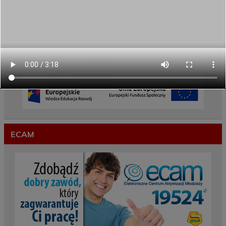
Weekend pełen inspiracji i nowych doświadczeń!
Przekazaliśmy opiekę nad naszym ogrodem na
czas wakacji
Gwarancje dla młodzieży
ECAM