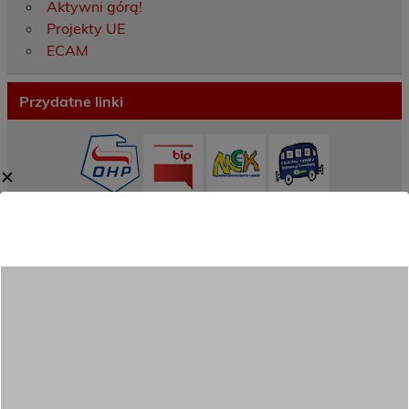
Aktywni górą!
Projekty UE
ECAM
Przydatne linki
✕
Ostatnie wpisy
Porozumienie o współpracy z 16 Dolnośląską
Brygadą Obrony Terytorialnej
Zakończyliśmy dwutygodniowy staż zawodowy
w słonecznej Sewilli!
REKRUTACJA NA ROK SZKOLNY 2026/2027
TRWA!