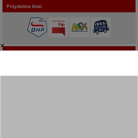
Przydatne linki
✕
Ostatnie wpisy
Porozumienie o współpracy z 16 Dolnośląską
Brygadą Obrony Terytorialnej
Zakończyliśmy dwutygodniowy staż zawodowy
w słonecznej Sewilli!
REKRUTACJA NA ROK SZKOLNY 2026/2027
TRWA!
Weekend pełen inspiracji i nowych doświadczeń!
Przekazaliśmy opiekę nad naszym ogrodem na
czas wakacji