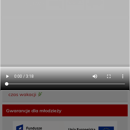
Ostatnie wpisy
Porozumienie o współpracy z 16 Dolnośląską
Brygadą Obrony Terytorialnej
Zakończyliśmy dwutygodniowy staż zawodowy
w słonecznej Sewilli!
REKRUTACJA NA ROK SZKOLNY 2026/2027
TRWA!
Weekend pełen inspiracji i nowych doświadczeń!
Przekazaliśmy opiekę nad naszym ogrodem na
czas wakacji
Gwarancje dla młodzieży