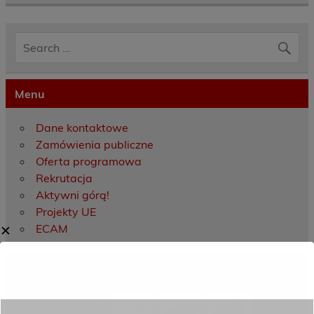
Menu
Dane kontaktowe
Zamówienia publiczne
Oferta programowa
Rekrutacja
Aktywni górą!
Projekty UE
ECAM
✕
Przydatne linki