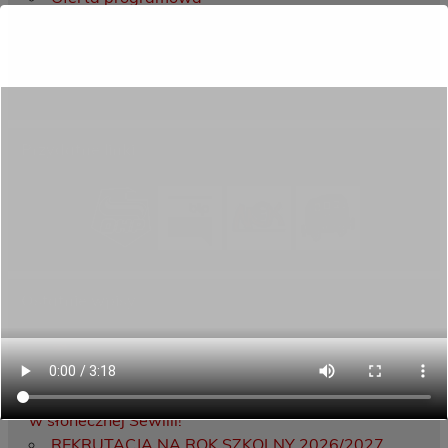
Rekrutacja
Aktywni górą!
Projekty UE
ECAM
Przydatne linki
Ostatnie wpisy
Porozumienie o współpracy z 16 Dolnośląską
Brygadą Obrony Terytorialnej
Zakończyliśmy dwutygodniowy staż zawodowy
w słonecznej Sewilli!
REKRUTACJA NA ROK SZKOLNY 2026/2027